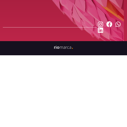
.
rio
marca