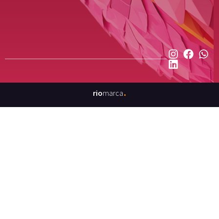
.
rio
marca