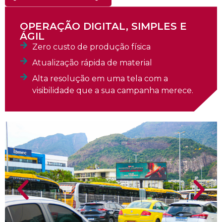
OPERAÇÃO DIGITAL, SIMPLES E
ÁGIL
Zero custo de produção física
Atualização rápida de material
Alta resolução em uma tela com a
visibilidade que a sua campanha merece.