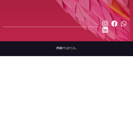
.
rio
marca